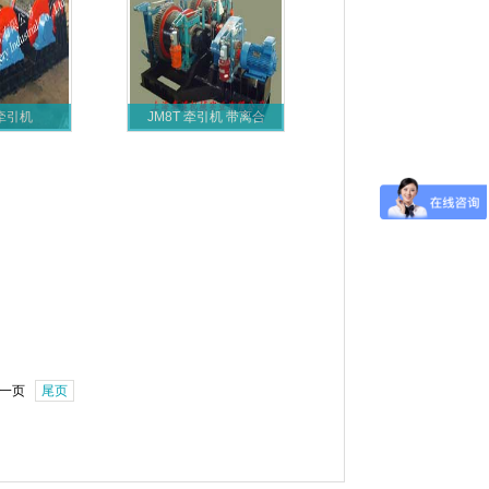
牵引机
JM8T 牵引机 带离合
一页
尾页