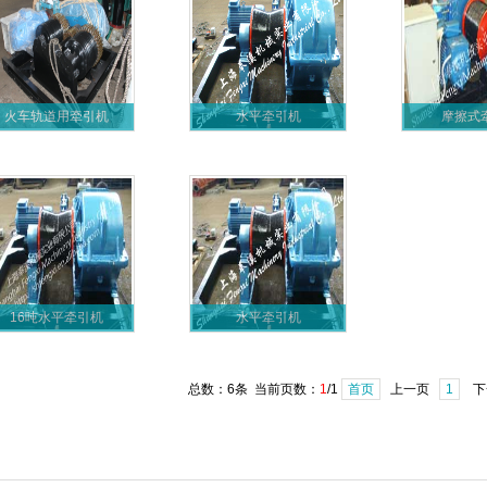
火车轨道用牵引机
水平牵引机
摩擦式
16吨水平牵引机
水平牵引机
总数：6条 当前页数：
1
/1
首页
上一页
1
下